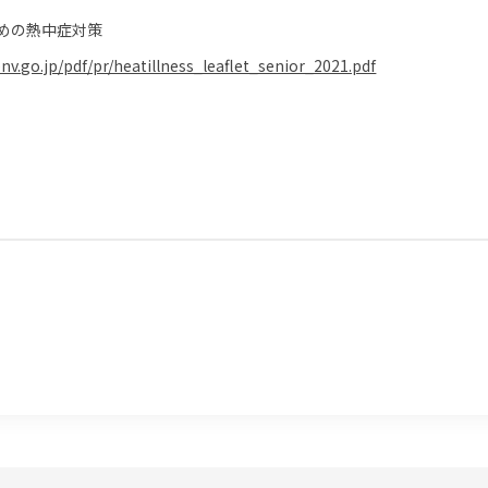
めの熱中症対策
nv.go.jp/pdf/pr/heatillness_leaflet_senior_2021.pdf