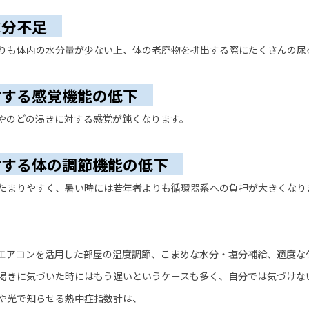
水分不足
も体内の水分量が少ない上、体の老廃物を排出する際にたくさんの尿
対する感覚機能の低下
やのどの渇きに対する感覚が鈍くなります。
対する体の調節機能の低下
まりやすく、暑い時には若年者よりも循環器系への負担が大きくなり
エアコンを
活用した部屋の温度調節、こまめな水分・塩分補給、適度な
渇きに気づいた時にはもう遅いというケースも多く、自分では気づけな
や光で知らせる熱中症指数計は、